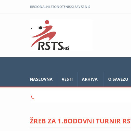
REGIONALNI STONOTENISKI SAVEZ NIŠ
NASLOVNA
VESTI
ARHIVA
O SAVEZU
Otvoreno prvenstvo Vranja 2023
ŽREB ZA 1.BODOVNI TURNIR R