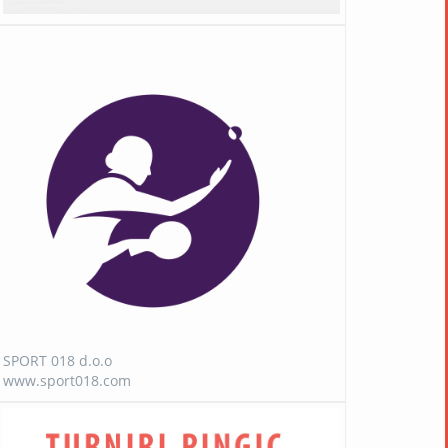
SPORT 018 d.o.o
www.sport018.com