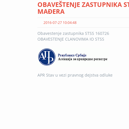
OBAVEŠTENJE ZASTUPNIKA S
MAĐERA
2016-07-27 10:04:48
Obavestenje zastupnika STSS 160726
OBAVESTENJE CLANOVIMA IO STSS
APR Stav u vezi pravnog dejstva odluke